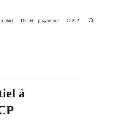
Contact
Decret – programme
CECP
iel à
ECP