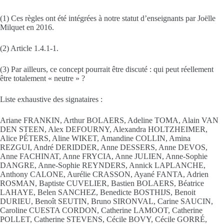
(1) Ces règles ont été intégrées à notre statut d’enseignants par Joëlle
Milquet en 2016.
(2) Article 1.4.1-1.
(3) Par ailleurs, ce concept pourrait être discuté : qui peut réellement
être totalement « neutre » ?
Liste exhaustive des signataires :
Ariane FRANKIN, Arthur BOLAERS, Adeline TOMA, Alain VAN
DEN STEEN, Alex DEFOURNY, Alexandra HOLTZHEIMER,
Alice PÉTERS, Aline WIKET, Amandine COLLIN, Amina
REZGUI, André DERIDDER, Anne DESSERS, Anne DEVOS,
Anne FACHINAT, Anne FRYCIA, Anne JULIEN, Anne-Sophie
DANGRE, Anne-Sophie REYNDERS, Annick LAPLANCHE,
Anthony CALONE, Aurélie CRASSON, Ayané FANTA, Adrien
ROSMAN, Baptiste CUVELIER, Bastien BOLAERS, Béatrice
LAHAYE, Belen SANCHEZ, Benedicte BOSTHIJS, Benoit
DURIEU, Benoît SEUTIN, Bruno SIRONVAL, Carine SAUCIN,
Caroline CUESTA CORDON, Catherine LAMOOT, Catherine
POLLET, Catherine STEVENS, Cécile BOVY, Cécile GORRÉ,