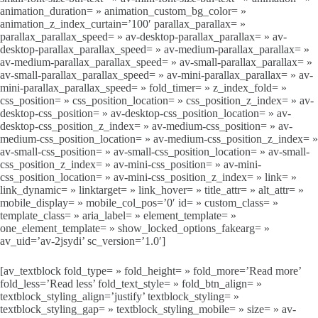
animation_duration= » animation_custom_bg_color= »
animation_z_index_curtain=’100′ parallax_parallax= »
parallax_parallax_speed= » av-desktop-parallax_parallax= » av-
desktop-parallax_parallax_speed= » av-medium-parallax_parallax= »
av-medium-parallax_parallax_speed= » av-small-parallax_parallax= »
av-small-parallax_parallax_speed= » av-mini-parallax_parallax= » av-
mini-parallax_parallax_speed= » fold_timer= » z_index_fold= »
css_position= » css_position_location= » css_position_z_index= » av-
desktop-css_position= » av-desktop-css_position_location= » av-
desktop-css_position_z_index= » av-medium-css_position= » av-
medium-css_position_location= » av-medium-css_position_z_index= »
av-small-css_position= » av-small-css_position_location= » av-small-
css_position_z_index= » av-mini-css_position= » av-mini-
css_position_location= » av-mini-css_position_z_index= » link= »
link_dynamic= » linktarget= » link_hover= » title_attr= » alt_attr= »
mobile_display= » mobile_col_pos=’0′ id= » custom_class= »
template_class= » aria_label= » element_template= »
one_element_template= » show_locked_options_fakearg= »
av_uid=’av-2jsydi’ sc_version=’1.0′]
[av_textblock fold_type= » fold_height= » fold_more=’Read more’
fold_less=’Read less’ fold_text_style= » fold_btn_align= »
textblock_styling_align=’justify’ textblock_styling= »
textblock_styling_gap= » textblock_styling_mobile= » size= » av-