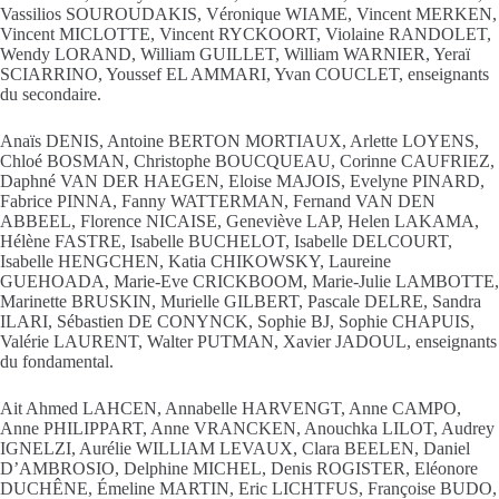
Vassilios SOUROUDAKIS, Véronique WIAME, Vincent MERKEN,
Vincent MICLOTTE, Vincent RYCKOORT, Violaine RANDOLET,
Wendy LORAND, William GUILLET, William WARNIER, Yeraï
SCIARRINO, Youssef EL AMMARI, Yvan COUCLET, enseignants
du secondaire.
Anaïs DENIS, Antoine BERTON MORTIAUX, Arlette LOYENS,
Chloé BOSMAN, Christophe BOUCQUEAU, Corinne CAUFRIEZ,
Daphné VAN DER HAEGEN, Eloise MAJOIS, Evelyne PINARD,
Fabrice PINNA, Fanny WATTERMAN, Fernand VAN DEN
ABBEEL, Florence NICAISE, Geneviève LAP, Helen LAKAMA,
Hélène FASTRE, Isabelle BUCHELOT, Isabelle DELCOURT,
Isabelle HENGCHEN, Katia CHIKOWSKY, Laureine
GUEHOADA, Marie-Eve CRICKBOOM, Marie-Julie LAMBOTTE,
Marinette BRUSKIN, Murielle GILBERT, Pascale DELRE, Sandra
ILARI, Sébastien DE CONYNCK, Sophie BJ, Sophie CHAPUIS,
Valérie LAURENT, Walter PUTMAN, Xavier JADOUL, enseignants
du fondamental.
Ait Ahmed LAHCEN, Annabelle HARVENGT, Anne CAMPO,
Anne PHILIPPART, Anne VRANCKEN, Anouchka LILOT, Audrey
IGNELZI, Aurélie WILLIAM LEVAUX, Clara BEELEN, Daniel
D’AMBROSIO, Delphine MICHEL, Denis ROGISTER, Eléonore
DUCHÊNE, Émeline MARTIN, Eric LICHTFUS, Françoise BUDO,