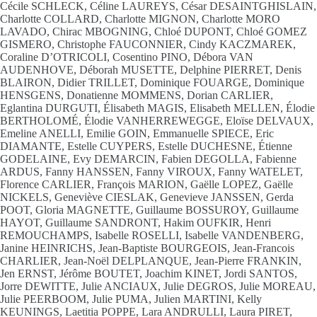
Cécile SCHLECK, Céline LAUREYS, César DESAINTGHISLAIN,
Charlotte COLLARD, Charlotte MIGNON, Charlotte MORO
LAVADO, Chirac MBOGNING, Chloé DUPONT, Chloé GOMEZ
GISMERO, Christophe FAUCONNIER, Cindy KACZMAREK,
Coraline D’OTRICOLI, Cosentino PINO, Débora VAN
AUDENHOVE, Déborah MUSETTE, Delphine PIERRET, Denis
BLAIRON, Didier TRILLET, Dominique FOUARGE, Dominique
HENSGENS, Donatienne MOMMENS, Dorian CARLIER,
Eglantina DURGUTI, Élisabeth MAGIS, Elisabeth MELLEN, Élodie
BERTHOLOMÉ, Élodie VANHERREWEGGE, Eloïse DELVAUX,
Emeline ANELLI, Emilie GOIN, Emmanuelle SPIECE, Eric
DIAMANTE, Estelle CUYPERS, Estelle DUCHESNE, Étienne
GODELAINE, Evy DEMARCIN, Fabien DEGOLLA, Fabienne
ARDUS, Fanny HANSSEN, Fanny VIROUX, Fanny WATELET,
Florence CARLIER, François MARION, Gaëlle LOPEZ, Gaëlle
NICKELS, Geneviève CIESLAK, Genevieve JANSSEN, Gerda
POOT, Gloria MAGNETTE, Guillaume BOSSUROY, Guillaume
HAYOT, Guillaume SANDRONT, Hakim OUFKIR, Henri
REMOUCHAMPS, Isabelle ROSELLI, Isabelle VANDENBERG,
Janine HEINRICHS, Jean-Baptiste BOURGEOIS, Jean-Francois
CHARLIER, Jean-Noël DELPLANQUE, Jean-Pierre FRANKIN,
Jen ERNST, Jérôme BOUTET, Joachim KINET, Jordi SANTOS,
Jorre DEWITTE, Julie ANCIAUX, Julie DEGROS, Julie MOREAU,
Julie PEERBOOM, Julie PUMA, Julien MARTINI, Kelly
KEUNINGS, Laetitia POPPE, Lara ANDRULLI, Laura PIRET,