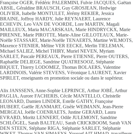
Françoise OGER, Frédéric PALERMINI, Fulvie JACQUES, Gaëtan
ABSIL, Géraldine BRAUSCH, Guy GROSJEAN, Hedwige
OLIVIER, Isabelle MONTULET, Jérémy REKIER, Jessica
BRAINE, Joffroy HARDY, Julie REYNAERT, Laurence
ECHEVIN, Leo VAN DE VOORDE, Lore MARTIN, Magali
MAILLEUX, Maria MACARSKAIA, Marie HINDRYCKX, Marie
PIRENNE, Marie PIROTTE, Marie-Aline GILLOTEAUX, Marie-
Noëlle STASSART, Marie-Noëlle TENAERTS, Martine WILMOTS,
Maxence STENIER, Méline VER EECKE, Merlin TIELEMAN,
Michael SALIEZ, Michel THIRY, Muriel NEVEN, Myriam
SARLET, Pascale PEREAUX, Pierre ETIENNE, Pierre OUTERS,
Raphaëlle DELIEGE, Sandrine QUATRESOOZ, Stéphanie
BIQUET, Thierry LODOMEZ, Thomas BOLAERS, Valentine
LARDINOIS, Valérie STEVENS, Véronique LAURENT, Xavier
SPIRLET, enseignants en promotion sociale ou dans le supérieur.
Alix JANSSENS, Anne-Sophie LEPRINCE, Arthur JOBÉ, Arthur
PAGLIA, Aurore FACHERIS, Cécile MANTELLO, Christelle
LEONARD, Damien LINDER, Estelle GATHY, Françoise
HUBERT, Gaëlle JEANMART, Gisèle WEIMANN, Jean-Pierre
MERGEAI, Joëlle COENRAETS, Justine GERARD, Laura
EVRARD, Moritz LENNERT, Odile JULEMONT, Sandrine
SCHLÔGEL, Sarah BALTEAU, Sarah CRICKBOOM, Sarah VAN
DEN STEEN, Stéphane RIGA, Stéphanie SARLET, Stéphanie
WIKET, Thomas VAN SIMAEYS, Youssef AIT HMAD, travailleurs