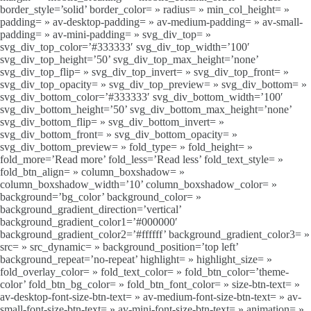
border_style=’solid’ border_color= » radius= » min_col_height= »
padding= » av-desktop-padding= » av-medium-padding= » av-small-
padding= » av-mini-padding= » svg_div_top= »
svg_div_top_color=’#333333′ svg_div_top_width=’100′
svg_div_top_height=’50’ svg_div_top_max_height=’none’
svg_div_top_flip= » svg_div_top_invert= » svg_div_top_front= »
svg_div_top_opacity= » svg_div_top_preview= » svg_div_bottom= »
svg_div_bottom_color=’#333333′ svg_div_bottom_width=’100′
svg_div_bottom_height=’50’ svg_div_bottom_max_height=’none’
svg_div_bottom_flip= » svg_div_bottom_invert= »
svg_div_bottom_front= » svg_div_bottom_opacity= »
svg_div_bottom_preview= » fold_type= » fold_height= »
fold_more=’Read more’ fold_less=’Read less’ fold_text_style= »
fold_btn_align= » column_boxshadow= »
column_boxshadow_width=’10’ column_boxshadow_color= »
background=’bg_color’ background_color= »
background_gradient_direction=’vertical’
background_gradient_color1=’#000000′
background_gradient_color2=’#ffffff’ background_gradient_color3= »
src= » src_dynamic= » background_position=’top left’
background_repeat=’no-repeat’ highlight= » highlight_size= »
fold_overlay_color= » fold_text_color= » fold_btn_color=’theme-
color’ fold_btn_bg_color= » fold_btn_font_color= » size-btn-text= »
av-desktop-font-size-btn-text= » av-medium-font-size-btn-text= » av-
small-font-size-btn-text= » av-mini-font-size-btn-text= » animation= »