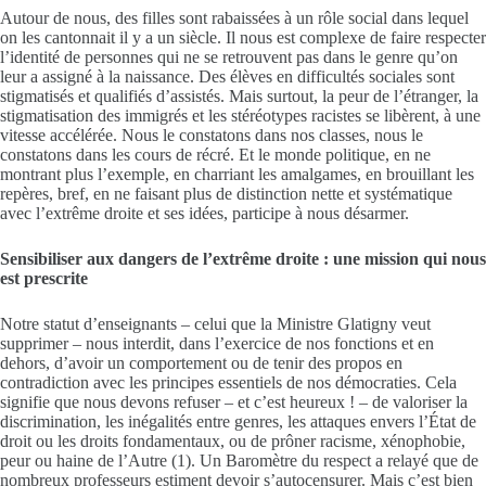
Autour de nous, des filles sont rabaissées à un rôle social dans lequel
on les cantonnait il y a un siècle. Il nous est complexe de faire respecter
l’identité de personnes qui ne se retrouvent pas dans le genre qu’on
leur a assigné à la naissance. Des élèves en difficultés sociales sont
stigmatisés et qualifiés d’assistés. Mais surtout, la peur de l’étranger, la
stigmatisation des immigrés et les stéréotypes racistes se libèrent, à une
vitesse accélérée. Nous le constatons dans nos classes, nous le
constatons dans les cours de récré. Et le monde politique, en ne
montrant plus l’exemple, en charriant les amalgames, en brouillant les
repères, bref, en ne faisant plus de distinction nette et systématique
avec l’extrême droite et ses idées, participe à nous désarmer.
Sensibiliser aux dangers de l’extrême droite : une mission qui nous
est prescrite
Notre statut d’enseignants – celui que la Ministre Glatigny veut
supprimer – nous interdit, dans l’exercice de nos fonctions et en
dehors, d’avoir un comportement ou de tenir des propos en
contradiction avec les principes essentiels de nos démocraties. Cela
signifie que nous devons refuser – et c’est heureux ! – de valoriser la
discrimination, les inégalités entre genres, les attaques envers l’État de
droit ou les droits fondamentaux, ou de prôner racisme, xénophobie,
peur ou haine de l’Autre (1). Un Baromètre du respect a relayé que de
nombreux professeurs estiment devoir s’autocensurer. Mais c’est bien