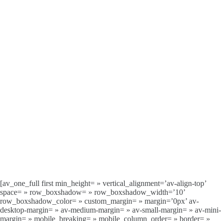
[av_one_full first min_height= » vertical_alignment=’av-align-top’
space= » row_boxshadow= » row_boxshadow_width=’10’
row_boxshadow_color= » custom_margin= » margin=’0px’ av-
desktop-margin= » av-medium-margin= » av-small-margin= » av-mini-
margin= » mobile_breaking= » mobile_column_order= » border= »