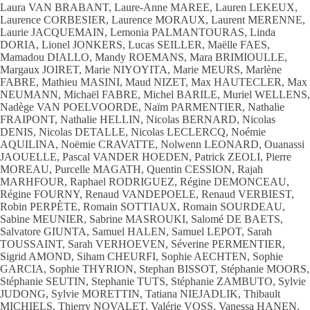
Laura VAN BRABANT, Laure-Anne MAREE, Lauren LEKEUX,
Laurence CORBESIER, Laurence MORAUX, Laurent MERENNE,
Laurie JACQUEMAIN, Lemonia PALMANTOURAS, Linda
DORIA, Lionel JONKERS, Lucas SEILLER, Maëlle FAES,
Mamadou DIALLO, Mandy ROEMANS, Mara BRIMIOULLE,
Margaux JOIRET, Marie NIYOYITA, Marie MEURS, Marlène
FABRE, Mathieu MASINI, Maud NIZET, Max HAUTECLER, Max
NEUMANN, Michaël FABRE, Michel BARILE, Muriel WELLENS,
Nadège VAN POELVOORDE, Naïm PARMENTIER, Nathalie
FRAIPONT, Nathalie HELLIN, Nicolas BERNARD, Nicolas
DENIS, Nicolas DETALLE, Nicolas LECLERCQ, Noémie
AQUILINA, Noëmie CRAVATTE, Nolwenn LEONARD, Ouanassi
JAOUELLE, Pascal VANDER HOEDEN, Patrick ZEOLI, Pierre
MOREAU, Purcelle MAGATH, Quentin CESSION, Rajah
MARHFOUR, Raphael RODRIGUEZ, Régine DEMONCEAU,
Régine FOURNY, Renaud VANDEPOELE, Renaud VERBIEST,
Robin PERPÈTE, Romain SOTTIAUX, Romain SOURDEAU,
Sabine MEUNIER, Sabrine MASROUKI, Salomé DE BAETS,
Salvatore GIUNTA, Samuel HALEN, Samuel LEPOT, Sarah
TOUSSAINT, Sarah VERHOEVEN, Séverine PERMENTIER,
Sigrid AMOND, Siham CHEURFI, Sophie AECHTEN, Sophie
GARCIA, Sophie THYRION, Stephan BISSOT, Stéphanie MOORS,
Stéphanie SEUTIN, Stephanie TUTS, Stéphanie ZAMBUTO, Sylvie
JUDONG, Sylvie MORETTIN, Tatiana NIEJADLIK, Thibault
MICHIELS, Thierry NOVALET, Valérie VOSS, Vanessa HANEN,