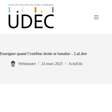
Passer
au
contenu
Enseigner quand l’extrême droite se banalise – LaLibre
Webmaster
24 mars 2025
ActuEdu