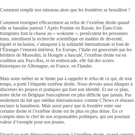
Comment remplir nos missions alors que les frontières se brouillent ?
Comment enseigner efficacement au refus de l’extrême droite quand
elle se banalise partout ? Après Poutine en Russie, les États-Unis
trumpistes font la chasse au « wokisme », persécutent les personnes
trans, interdisent la recherche scientifique en matière de diversité,
équité et inclusion, s’attaquent à la solidarité internationale et font de
l’Étranger l’ennemi intérieur. En Europe, l’Italie est gouvernée par les
héritiers de Mussolini, la Hongrie a basculé, l’extrême droite est en
coalition aux Pays-Bas, et en embuscade, elle fait des scores
historiques en Allemagne, en France, en Flandre.
Mais notre métier ne se limite pas à rappeler le refus de ce qui, de tout
temps, a porté l’étiquette extrême droite. Nous devons aussi éduquer à
discerner les propos et pratiques qui font son identité. Et sur ce plan,
notre tâche en Belgique francophone est plus difficile que jamais. Pas
seulement du fait que médias internationaux comme CNews et réseaux
sociaux la banalisent. Mais aussi parce que la frontière entre une
certaine droite et l’extrême droite est de plus en plus ténue. En ce
compris dans le chef de nos responsables politiques, qui ont pourtant
valeur d’exemple pour nos jeunes.
Quand un parti démocratique recrute à l’extrême droite, quand certains