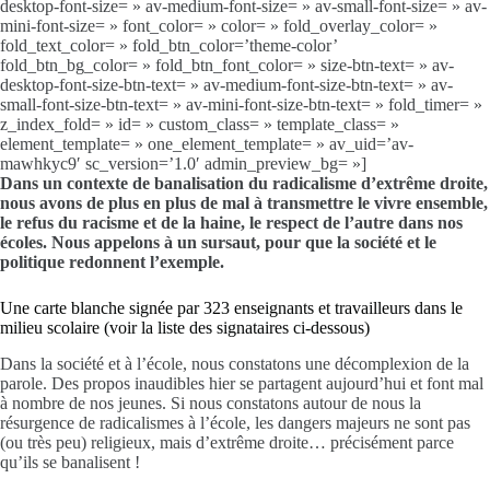
desktop-font-size= » av-medium-font-size= » av-small-font-size= » av-
mini-font-size= » font_color= » color= » fold_overlay_color= »
fold_text_color= » fold_btn_color=’theme-color’
fold_btn_bg_color= » fold_btn_font_color= » size-btn-text= » av-
desktop-font-size-btn-text= » av-medium-font-size-btn-text= » av-
small-font-size-btn-text= » av-mini-font-size-btn-text= » fold_timer= »
z_index_fold= » id= » custom_class= » template_class= »
element_template= » one_element_template= » av_uid=’av-
mawhkyc9′ sc_version=’1.0′ admin_preview_bg= »]
Dans un contexte de banalisation du radicalisme d’extrême droite,
nous avons de plus en plus de mal à transmettre le vivre ensemble,
le refus du racisme et de la haine, le respect de l’autre dans nos
écoles. Nous appelons à un sursaut, pour que la société et le
politique redonnent l’exemple.
Une carte blanche signée par 323 enseignants et travailleurs dans le
milieu scolaire (voir la liste des signataires ci-dessous)
Dans la société et à l’école, nous constatons une décomplexion de la
parole. Des propos inaudibles hier se partagent aujourd’hui et font mal
à nombre de nos jeunes. Si nous constatons autour de nous la
résurgence de radicalismes à l’école, les dangers majeurs ne sont pas
(ou très peu) religieux, mais d’extrême droite… précisément parce
qu’ils se banalisent !