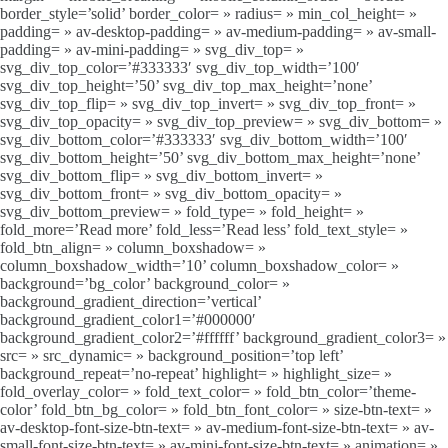
border_style=’solid’ border_color= » radius= » min_col_height= »
padding= » av-desktop-padding= » av-medium-padding= » av-small-
padding= » av-mini-padding= » svg_div_top= »
svg_div_top_color=’#333333′ svg_div_top_width=’100′
svg_div_top_height=’50’ svg_div_top_max_height=’none’
svg_div_top_flip= » svg_div_top_invert= » svg_div_top_front= »
svg_div_top_opacity= » svg_div_top_preview= » svg_div_bottom= »
svg_div_bottom_color=’#333333′ svg_div_bottom_width=’100′
svg_div_bottom_height=’50’ svg_div_bottom_max_height=’none’
svg_div_bottom_flip= » svg_div_bottom_invert= »
svg_div_bottom_front= » svg_div_bottom_opacity= »
svg_div_bottom_preview= » fold_type= » fold_height= »
fold_more=’Read more’ fold_less=’Read less’ fold_text_style= »
fold_btn_align= » column_boxshadow= »
column_boxshadow_width=’10’ column_boxshadow_color= »
background=’bg_color’ background_color= »
background_gradient_direction=’vertical’
background_gradient_color1=’#000000′
background_gradient_color2=’#ffffff’ background_gradient_color3= »
src= » src_dynamic= » background_position=’top left’
background_repeat=’no-repeat’ highlight= » highlight_size= »
fold_overlay_color= » fold_text_color= » fold_btn_color=’theme-
color’ fold_btn_bg_color= » fold_btn_font_color= » size-btn-text= »
av-desktop-font-size-btn-text= » av-medium-font-size-btn-text= » av-
small-font-size-btn-text= » av-mini-font-size-btn-text= » animation= »