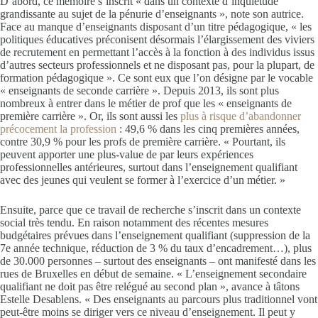
D’abord, ce mémoire s’inscrit « dans un contexte d’inquiétude
grandissante au sujet de la pénurie d’enseignants », note son autrice.
Face au manque d’enseignants disposant d’un titre pédagogique, « les
politiques éducatives préconisent désormais l’élargissement des viviers
de recrutement en permettant l’accès à la fonction à des individus issus
d’autres secteurs professionnels et ne disposant pas, pour la plupart, de
formation pédagogique ». Ce sont eux que l’on désigne par le vocable
« enseignants de seconde carrière ». Depuis 2013, ils sont plus
nombreux à entrer dans le métier de prof que les « enseignants de
première carrière ». Or, ils sont aussi les
plus à risque d’abandonner
précocement la profession
: 49,6 % dans les cinq premières années,
contre 30,9 % pour les profs de première carrière. « Pourtant, ils
peuvent apporter une plus-value de par leurs expériences
professionnelles antérieures, surtout dans l’enseignement qualifiant
avec des jeunes qui veulent se former à l’exercice d’un métier. »
Ensuite, parce que ce travail de recherche s’inscrit dans un contexte
social très tendu. En raison notamment des récentes mesures
budgétaires prévues dans l’enseignement qualifiant (suppression de la
7e année technique, réduction de 3 % du taux d’encadrement…), plus
de 30.000 personnes – surtout des enseignants – ont manifesté dans les
rues de Bruxelles en début de semaine. « L’enseignement secondaire
qualifiant ne doit pas être relégué au second plan », avance à tâtons
Estelle Desablens. « Des enseignants au parcours plus traditionnel vont
peut-être moins se diriger vers ce niveau d’enseignement. Il peut y