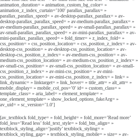
animation_duration= » animation_custom_bg_color= »
animation_z_index_curtain=’100′ parallax_parallax= »
parallax_parallax_speed= » av-desktop-parallax_parallax= » av-
desktop-parallax_parallax_speed= » av-medium-parallax_parallax= »
av-medium-parallax_parallax_speed= » av-small-parallax_parallax= »
av-small-parallax_parallax_speed= » av-mini-parallax_parallax= » av-
mini-parallax_parallax_speed= » fold_timer= » z_index_fold= »
css_position= » css_position_location= » css_position_z_index= » av-
desktop-css_position= » av-desktop-css_position_location= » av-
desktop-css_position_z_index= » av-medium-css_position= » av-
medium-css_position_location= » av-medium-css_position_z_index= »
av-small-css_position= » av-small-css_position_location= » av-small-
css_position_z_index= » av-mini-css_position= » av-mini-
css_position_location= » av-mini-css_position_z_index= » link= »
link_dynamic= » linktarget= » link_hover= » title_attr= » alt_attr= »
mobile_display= » mobile_col_pos=’0′ id= » custom_class= »
template_class= » aria_label= » element_template= »
one_element_template= » show_locked_options_fakeArg= »
av_uid= » sc_version=’1.0′]
[av_textblock fold_type= » fold_height= » fold_more=’Read more’
fold_less=’Read less’ fold_text_style= » fold_btn_align= »
textblock_styling_align=’justify’ textblock_styling= »
textblock_styling_gap= » textblock_styling_mobile= » size= » av-