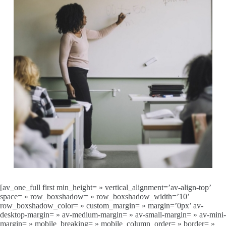
[av_one_full first min_height= » vertical_alignment=’av-align-top’
space= » row_boxshadow= » row_boxshadow_width=’10’
row_boxshadow_color= » custom_margin= » margin=’0px’ av-
desktop-margin= » av-medium-margin= » av-small-margin= » av-mini-
margin= » mobile_breaking= » mobile_column_order= » border= »