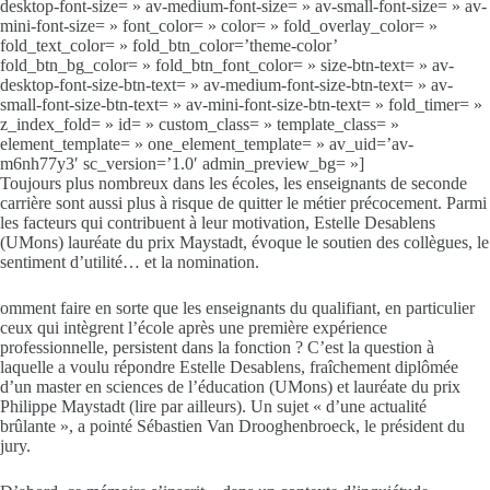
desktop-font-size= » av-medium-font-size= » av-small-font-size= » av-
mini-font-size= » font_color= » color= » fold_overlay_color= »
fold_text_color= » fold_btn_color=’theme-color’
fold_btn_bg_color= » fold_btn_font_color= » size-btn-text= » av-
desktop-font-size-btn-text= » av-medium-font-size-btn-text= » av-
small-font-size-btn-text= » av-mini-font-size-btn-text= » fold_timer= »
z_index_fold= » id= » custom_class= » template_class= »
element_template= » one_element_template= » av_uid=’av-
m6nh77y3′ sc_version=’1.0′ admin_preview_bg= »]
Toujours plus nombreux dans les écoles, les enseignants de seconde
carrière sont aussi plus à risque de quitter le métier précocement. Parmi
les facteurs qui contribuent à leur motivation, Estelle Desablens
(UMons) lauréate du prix Maystadt, évoque le soutien des collègues, le
sentiment d’utilité… et la nomination.
omment faire en sorte que les enseignants du qualifiant, en particulier
ceux qui intègrent l’école après une première expérience
professionnelle, persistent dans la fonction ? C’est la question à
laquelle a voulu répondre Estelle Desablens, fraîchement diplômée
d’un master en sciences de l’éducation (UMons) et lauréate du prix
Philippe Maystadt (lire par ailleurs). Un sujet « d’une actualité
brûlante », a pointé Sébastien Van Drooghenbroeck, le président du
jury.