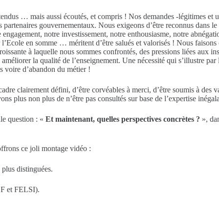
tendus … mais aussi écoutés, et compris ! Nos demandes -légitimes et ut
s partenaires gouvernementaux. Nous exigeons d’être reconnus dans le rôl
engagement, notre investissement, notre enthousiasme, notre abnégation
 l’Ecole en somme … méritent d’être salués et valorisés ! Nous faisons 
roissante à laquelle nous sommes confrontés, des pressions liées aux in
à améliorer la qualité de l’enseignement. Une nécessité qui s’illustre p
s voire d’abandon du métier !
cadre clairement défini, d’être corvéables à merci, d’être soumis à des 
s plus non plus de n’être pas consultés sur base de l’expertise inégala
le question : «
Et maintenant, quelles perspectives concrètes ?
», da
frons ce joli montage vidéo :
 plus distinguées.
F et FELSI).