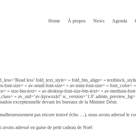
Home
À propos
News
Agenda
less=’Read less’ fold_text_style= » fold_btn_align= » textblock_stylin
-font-size= » av-small-font-size= » av-mini-font-size= » font_color= 
 » size-btn-text= » av-desktop-font-size-btn-text= » av-medium-font-si
te_class= » av_uid=’av-lqxwuxkf’ sc_version=’1.0′ admin_preview_bg=
sation exceptionnelle devant les bureaux de la Ministre Désir.
 malheureusement pas encore trouvé écho …), nous avons adressé le cour
i avons adressé en guise de petit cadeau de Noël