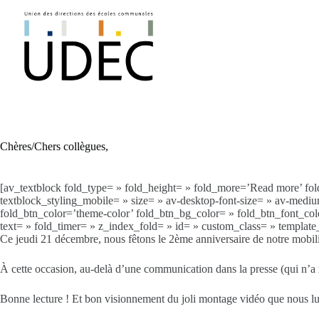
Passer
au
contenu
Chères/Chers collègues,
[av_textblock fold_type= » fold_height= » fold_more=’Read more’ fold_
textblock_styling_mobile= » size= » av-desktop-font-size= » av-medium
fold_btn_color=’theme-color’ fold_btn_bg_color= » fold_btn_font_color=
text= » fold_timer= » z_index_fold= » id= » custom_class= » templa
Ce jeudi 21 décembre, nous fêtons le 2ème anniversaire de notre mobili
À cette occasion, au-delà d’une communication dans la presse (qui n’a
Bonne lecture ! Et bon visionnement du joli montage vidéo que nous lu