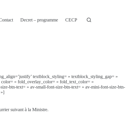
Contact
Decret – programme
CECP
g_align=’justify’ textblock_styling= » textblock_styling_gap= »
» color= » fold_overlay_color= » fold_text_color= »
ze-btn-text= » av-small-font-size-btn-text= » av-mini-font-size-btn-
 »]
rier suivant à la Ministre.