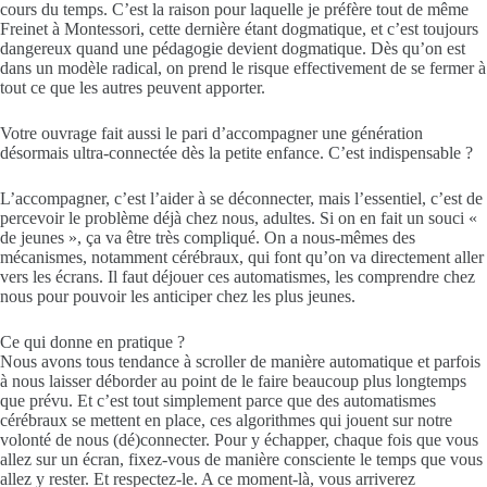
cours du temps. C’est la raison pour laquelle je préfère tout de même
Freinet à Montessori, cette dernière étant dogmatique, et c’est toujours
dangereux quand une pédagogie devient dogmatique. Dès qu’on est
dans un modèle radical, on prend le risque effectivement de se fermer à
tout ce que les autres peuvent apporter.
Votre ouvrage fait aussi le pari d’accompagner une génération
désormais ultra-connectée dès la petite enfance. C’est indispensable ?
L’accompagner, c’est l’aider à se déconnecter, mais l’essentiel, c’est de
percevoir le problème déjà chez nous, adultes. Si on en fait un souci «
de jeunes », ça va être très compliqué. On a nous-mêmes des
mécanismes, notamment cérébraux, qui font qu’on va directement aller
vers les écrans. Il faut déjouer ces automatismes, les comprendre chez
nous pour pouvoir les anticiper chez les plus jeunes.
Ce qui donne en pratique ?
Nous avons tous tendance à scroller de manière automatique et parfois
à nous laisser déborder au point de le faire beaucoup plus longtemps
que prévu. Et c’est tout simplement parce que des automatismes
cérébraux se mettent en place, ces algorithmes qui jouent sur notre
volonté de nous (dé)connecter. Pour y échapper, chaque fois que vous
allez sur un écran, fixez-vous de manière consciente le temps que vous
allez y rester. Et respectez-le. A ce moment-là, vous arriverez