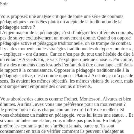
Soir.
Vous proposez une analyse critique de toute une série de courants
pédagogiques : vous êtes plutôt un adepte de la tradition ou de la
pédagogie active ?
L’enjeu majeur de la pédagogie, c’est d’intégrer les différents courants,
pas de suivre exclusivement un mouvement donné. Quand on oppose
pédagogie active et pédagogie traditionnelle, on se trompe de combat.
Il y a des moments où les stratégies traditionnelles de type « montrer »,
« expliquer » ont du sens. Car ce n’est pas du tout une hérésie de dire à
un enfant « Assieds-toi, je vais t’expliquer quelque chose ». Par contre,
il y a des moments dans lesquels l’enfant doit être davantage actif dans
le rapport à la connaissance. Opposer la pédagogie traditionnelle à la
pédagogie active, c’est comme opposer Platon à Aristote, ça n’a pas de
sens. Ils avaient les mêmes objectifs, les mêmes visions du savoir, mais
ont simplement emprunté des chemins différents.
Vous abordez des auteurs comme Freinet, Montessori, Alvarez et bien
d’autres. Au final, avez-vous une préférence pour un mouvement ?
Je préfère puiser dans chaque courant ce qu’il offre de meilleur. Si
vous choisissez un maître en pédagogie, vous lui faites une statue… Et
si vous lui faites une statue, vous n’allez pas plus loin. En fait, je
préfère les courants qui ne s’arrêtent jamais, parce qu’ils sont
constamment en train de vérifier comment ils peuvent s’adapter au