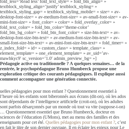
fold_less=’Read less’ fold_text_style= » fold_btn_align= »
textblock_styling_align=’justify’ textblock_styling= »
textblock_styling_gap= » textblock_styling_mobile= » size= » av-
desktop-font-size= » av-medium-font-size= » av-small-font-size= » av-
mini-font-size= » font_color= » color= » fold_overlay_color= »
fold_text_color= » fold_btn_color=’theme-color’
fold_btn_bg_color= » fold_btn_font_color= » size-btn-text= » av-
desktop-font-size-btn-text= » av-medium-font-size-btn-text= » av-
small-font-size-btn-text= » av-mini-font-size-btn-text= » fold_timer= »
z_index_fold= » id= » custom_class= » template_class= »
element_template= » one_element_template= » av_uid=’av-
mawhkyc9′ sc_version=’1.0′ admin_preview_bg= »]
Pédagogie active ou traditionnelle ? A quelques semaines… de la
rentrée, le psychopédagogue Bruno Humbeeck propose une
exploration critique des courants pédagogiques. Il explique aussi
comment accompagner une génération connectée.
uelles pédagogies pour mon enfant ? Questionnement essentiel à
l’heure où les enfants sont biberonnés aux écrans (dit-on), où les ados
sont dépendants de l’intelligence artificielle (croit-on), où les adultes
sont parfois désarçonnés par un monde où tout va vite (suppose-t-on)
… Questionnement essentiel que Bruno Humbeeck, docteur en
sciences de l’éducation (UMons), met au menu des familles et des
enseignants pour cet été.
Quelles pédagogies pour mon enfant ?
, c’est
en fait le titre de son dernier ouvrage. Il en éclaire les enjeux pour Le