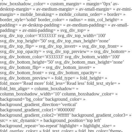
row_boxshadow_color= » custom_margin= » margin=’0px’ av-
desktop-margin= » av-medium-margin= » av-small-margin= » av-mini-
margin= » mobile_breaking= » mobile_column_order= » border= »
border_style=’solid’ border_color= » radius= » min_col_height= »
padding= » av-desktop-padding= » av-medium-padding= » av-small-
padding= » av-mini-padding= » svg_div_top= »
svg_div_top_color=’#333333′ svg_div_top_width=’100′
svg_div_top_height=’50’ svg_div_top_max_height=’none’
svg_div_top_flip= » svg_div_top_invert= » svg_div_top_front= »
svg_div_top_opacity= » svg_div_top_preview= » svg_div_bottom= »
svg_div_bottom_color=’#333333′ svg_div_bottom_width=’100′
svg_div_bottom_height=’50’ svg_div_bottom_max_height=’none’
svg_div_bottom_flip= » svg_div_bottom_invert= »
svg_div_bottom_front= » svg_div_bottom_opacity= »
svg_div_bottom_preview= » fold_type= » fold_height= »
fold_more=’Read more’ fold_less=’Read less’ fold_text_style= »
fold_btn_align= » column_boxshadow= »
column_boxshadow_width=’10’ column_boxshadow_color= »
background=’bg_color’ background_color= »
background_gradient_direction=’vertical’
background_gradient_color1=’#000000′
background_gradient_color2=’#ffffff’ background_gradient_color3= »
src= » src_dynamic= » background_position=’top left’
background_repeat=’no-repeat’ highlight= » highlight_size= »
fold_overlay_color= » fold_text_color= » fold_btn_color=’theme-