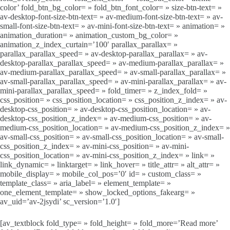
color’ fold_btn_bg_color= » fold_btn_font_color= » size-btn-text= »
av-desktop-font-size-btn-text= » av-medium-font-size-btn-text= » av-
small-font-size-btn-text= » av-mini-font-size-btn-text= » animation= »
animation_duration= » animation_custom_bg_color= »
animation_z_index_curtain=’100′ parallax_parallax= »
parallax_parallax_speed= » av-desktop-parallax_parallax= » av-
desktop-parallax_parallax_speed= » av-medium-parallax_parallax= »
av-medium-parallax_parallax_speed= » av-small-parallax_parallax= »
av-small-parallax_parallax_speed= » av-mini-parallax_parallax= » av-
mini-parallax_parallax_speed= » fold_timer= » z_index_fold= »
css_position= » css_position_location= » css_position_z_index= » av-
desktop-css_position= » av-desktop-css_position_location= » av-
desktop-css_position_z_index= » av-medium-css_position= » av-
medium-css_position_location= » av-medium-css_position_z_index= »
av-small-css_position= » av-small-css_position_location= » av-small-
css_position_z_index= » av-mini-css_position= » av-mini-
css_position_location= » av-mini-css_position_z_index= » link= »
link_dynamic= » linktarget= » link_hover= » title_attr= » alt_attr= »
mobile_display= » mobile_col_pos=’0′ id= » custom_class= »
template_class= » aria_label= » element_template= »
one_element_template= » show_locked_options_fakearg= »
av_uid=’av-2jsydi’ sc_version=’1.0′]
[av_textblock fold_type= » fold_height= » fold_more=’Read more’