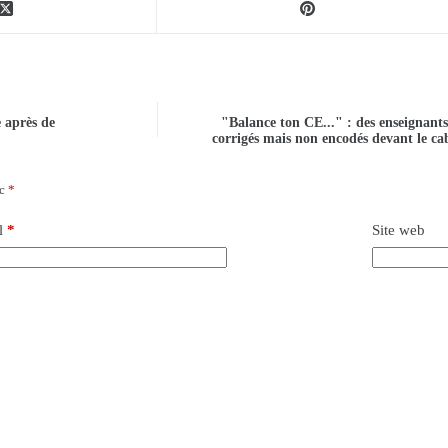
e après de
"Balance ton CE..." : des enseignan
corrigés mais non encodés devant le ca
ec
*
l
*
Site web