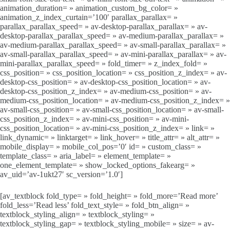
animation_duration= » animation_custom_bg_color= »
animation_z_index_curtain=’100′ parallax_parallax= »
parallax_parallax_speed= » av-desktop-parallax_parallax= » av-
desktop-parallax_parallax_speed= » av-medium-parallax_parallax= »
av-medium-parallax_parallax_speed= » av-small-parallax_parallax= »
av-small-parallax_parallax_speed= » av-mini-parallax_parallax= » av-
mini-parallax_parallax_speed= » fold_timer= » z_index_fold= »
css_position= » css_position_location= » css_position_z_index= » av-
desktop-css_position= » av-desktop-css_position_location= » av-
desktop-css_position_z_index= » av-medium-css_position= » av-
medium-css_position_location= » av-medium-css_position_z_index= »
av-small-css_position= » av-small-css_position_location= » av-small-
css_position_z_index= » av-mini-css_position= » av-mini-
css_position_location= » av-mini-css_position_z_index= » link= »
link_dynamic= » linktarget= » link_hover= » title_attr= » alt_attr= »
mobile_display= » mobile_col_pos=’0′ id= » custom_class= »
template_class= » aria_label= » element_template= »
one_element_template= » show_locked_options_fakearg= »
av_uid=’av-1ukt27′ sc_version=’1.0′]
[av_textblock fold_type= » fold_height= » fold_more=’Read more’
fold_less=’Read less’ fold_text_style= » fold_btn_align= »
textblock_styling_align= » textblock_styling= »
textblock_styling_gap= » textblock_styling_mobile= » size= » av-