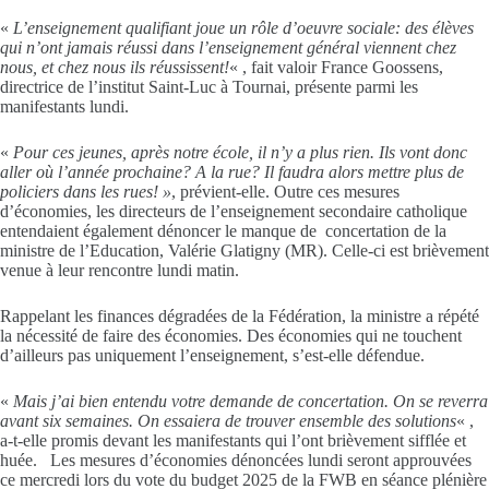
«
L’enseignement qualifiant joue un rôle d’oeuvre sociale: des élèves
qui n’ont jamais réussi dans l’enseignement général viennent chez
nous, et chez nous ils réussissent!
« , fait valoir France Goossens,
directrice de l’institut Saint-Luc à Tournai, présente parmi les
manifestants lundi.
«
Pour ces jeunes, après notre école, il n’y a plus rien. Ils vont donc
aller où l’année prochaine? A la rue? Il faudra alors mettre plus de
policiers dans les rues! »
, prévient-elle. Outre ces mesures
d’économies, les directeurs de l’enseignement secondaire catholique
entendaient également dénoncer le manque de concertation de la
ministre de l’Education, Valérie Glatigny (MR). Celle-ci est brièvement
venue à leur rencontre lundi matin.
Rappelant les finances dégradées de la Fédération, la ministre a répété
la nécessité de faire des économies. Des économies qui ne touchent
d’ailleurs pas uniquement l’enseignement, s’est-elle défendue.
«
Mais j’ai bien entendu votre demande de concertation. On se reverra
avant six semaines. On essaiera de trouver ensemble des solutions
« ,
a-t-elle promis devant les manifestants qui l’ont brièvement sifflée et
huée. Les mesures d’économies dénoncées lundi seront approuvées
ce mercredi lors du vote du budget 2025 de la FWB en séance plénière