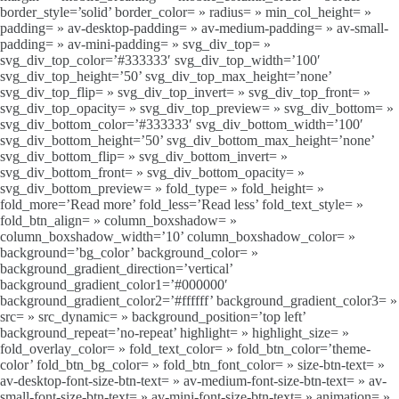
border_style=’solid’ border_color= » radius= » min_col_height= »
padding= » av-desktop-padding= » av-medium-padding= » av-small-
padding= » av-mini-padding= » svg_div_top= »
svg_div_top_color=’#333333′ svg_div_top_width=’100′
svg_div_top_height=’50’ svg_div_top_max_height=’none’
svg_div_top_flip= » svg_div_top_invert= » svg_div_top_front= »
svg_div_top_opacity= » svg_div_top_preview= » svg_div_bottom= »
svg_div_bottom_color=’#333333′ svg_div_bottom_width=’100′
svg_div_bottom_height=’50’ svg_div_bottom_max_height=’none’
svg_div_bottom_flip= » svg_div_bottom_invert= »
svg_div_bottom_front= » svg_div_bottom_opacity= »
svg_div_bottom_preview= » fold_type= » fold_height= »
fold_more=’Read more’ fold_less=’Read less’ fold_text_style= »
fold_btn_align= » column_boxshadow= »
column_boxshadow_width=’10’ column_boxshadow_color= »
background=’bg_color’ background_color= »
background_gradient_direction=’vertical’
background_gradient_color1=’#000000′
background_gradient_color2=’#ffffff’ background_gradient_color3= »
src= » src_dynamic= » background_position=’top left’
background_repeat=’no-repeat’ highlight= » highlight_size= »
fold_overlay_color= » fold_text_color= » fold_btn_color=’theme-
color’ fold_btn_bg_color= » fold_btn_font_color= » size-btn-text= »
av-desktop-font-size-btn-text= » av-medium-font-size-btn-text= » av-
small-font-size-btn-text= » av-mini-font-size-btn-text= » animation= »