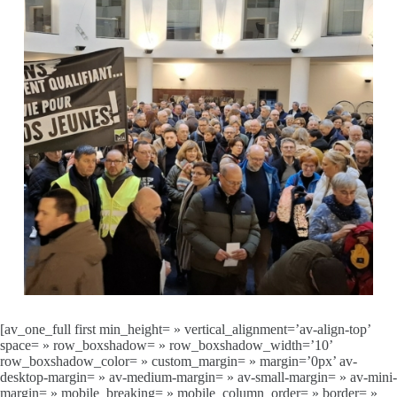
[av_one_full first min_height= » vertical_alignment=’av-align-top’
space= » row_boxshadow= » row_boxshadow_width=’10’
row_boxshadow_color= » custom_margin= » margin=’0px’ av-
desktop-margin= » av-medium-margin= » av-small-margin= » av-mini-
margin= » mobile_breaking= » mobile_column_order= » border= »