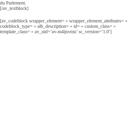
du Parlement.
[/av_textblock]
[av_codeblock wrapper_element= » wrapper_element_attributes= »
codeblock_type= » alb_description= » id= » custom_class= »
template_class= » av_uid=’av-m4ijsvmu’ sc_version=’1.0′]