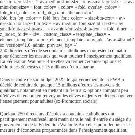
desktop-font-size= » av-medium-font-size= » av-small-font-size= » av-
mini-font-size= » font_color= » color= » fold_overlay_color= »
fold_text_color= » fold_btn_color=’theme-color’
fold_btn_bg_color= » fold_btn_font_color= » size-btn-text= » av-
desktop-font-size-btn-text= » av-medium-font-size-btn-text= » av-
small-font-size-btn-text= » av-mini-font-size-btn-text= » fold_timer= »
z_index_fold= » id= » custom_class= » template_class= »
element_template= » one_element_template= » av_uid=’av-m4ijsmnb’
sc_version=’1.0′ admin_preview_bg= »]
250 directeurs d’école secondaire catholiques manifestent ce matin
pour dénoncer les mesures qui vout toucher l’enseignement qualifiant.
La Fédération Wallonie-Bruxelles va fermer certaines options et
réduire les dépenses de 15 millions d’euros par an.
Dans le cadre de son budget 2025, le gouvernement de la FWB a
décidé de réduire de quelque 15 millions d’euros les moyens du
qualifiant, notamment en mettant un frein aux options comptant peu
d’élèves ou encore en renvoyant les élèves majeurs en décrochage vers
l’enseignement pour adultes (ex-Promotion sociale).
Quelque 250 directeurs d’écoles secondaires catholiques ont
pacifiquement manifesté lundi matin dans le hall d’entrée du siège du
gouvernement de la Fédération Wallonie-Bruxelles pour dénoncer les
mesures d’économies programmées dans l’enseignement qualifiant.